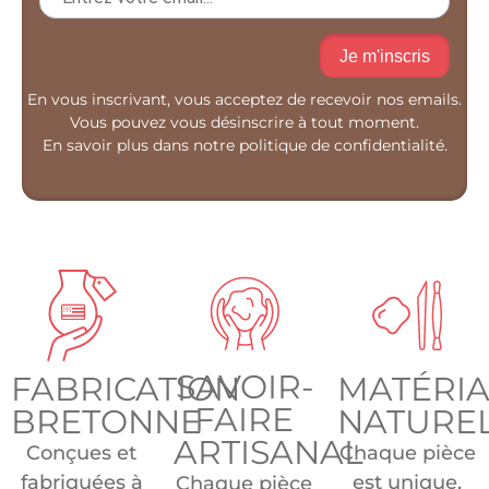
Je m'inscris
En vous inscrivant, vous acceptez de recevoir nos emails.
Vous pouvez vous désinscrire à tout moment.
En savoir plus dans notre politique de confidentialité.
SAVOIR-
FABRICATION
MATÉRI
FAIRE
BRETONNE
NATURE
ARTISANAL
Conçues et
Chaque pièce
fabriquées à
est unique,
Chaque pièce