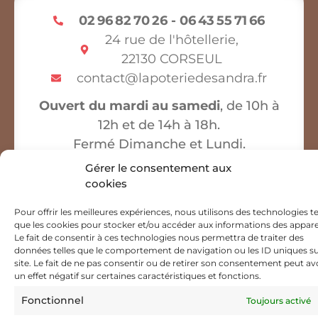
02 96 82 70 26 - 06 43 55 71 66
24 rue de l'hôtellerie,
22130 CORSEUL
contact@lapoteriedesandra.fr
Ouvert du mardi au samedi
, de 10h à
12h et de 14h à 18h.
Fermé Dimanche et Lundi.
Gérer le consentement aux
cookies
Tous droits réservés – La poterie de Sandra & Co – 2026 –
Pour offrir les meilleures expériences, nous utilisons des technologies te
Mentions Légales
–
Politique de cookies
–
Plan du site
–
que les cookies pour stocker et/ou accéder aux informations des apparei
Politique de confidentialité
Le fait de consentir à ces technologies nous permettra de traiter des
données telles que le comportement de navigation ou les ID uniques su
site. Le fait de ne pas consentir ou de retirer son consentement peut av
un effet négatif sur certaines caractéristiques et fonctions.
Fonctionnel
Toujours activé