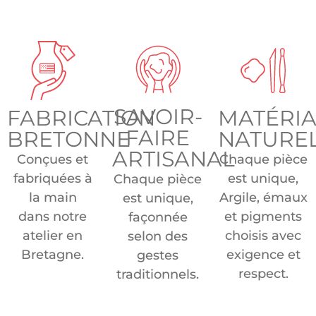
SAVOIR-
FABRICATION
MATÉRI
FAIRE
BRETONNE
NATURE
ARTISANAL
Conçues et
Chaque pièce
fabriquées à
est unique,
Chaque pièce
la main
Argile, émaux
est unique,
dans notre
et pigments
façonnée
atelier en
choisis avec
selon des
Bretagne.
exigence et
gestes
respect.
traditionnels.