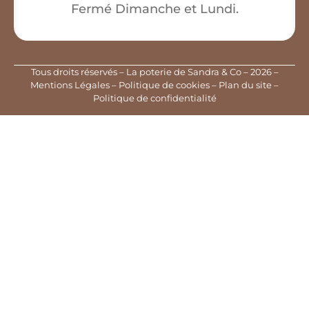
Fermé Dimanche et Lundi.
Tous droits réservés – La poterie de Sandra & Co – 2026 –
Mentions Légales
–
Politique de cookies
–
Plan du site
–
Politique de confidentialité