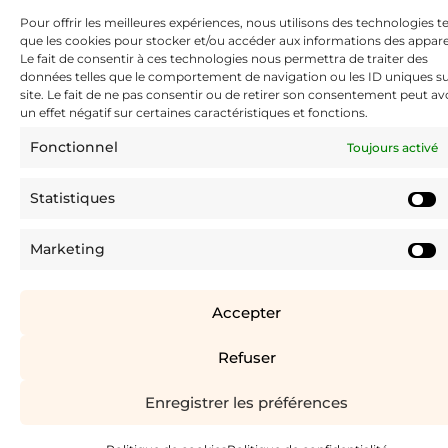
12h et de 14h à 18h.
Pour offrir les meilleures expériences, nous utilisons des technologies te
Fermé Dimanche et Lundi.
que les cookies pour stocker et/ou accéder aux informations des apparei
Le fait de consentir à ces technologies nous permettra de traiter des
données telles que le comportement de navigation ou les ID uniques su
site. Le fait de ne pas consentir ou de retirer son consentement peut av
un effet négatif sur certaines caractéristiques et fonctions.
Tous droits réservés – La poterie de Sandra & Co – 2026 –
Mentions Légales
–
Politique de cookies
–
Plan du site
–
Fonctionnel
Toujours activé
Politique de confidentialité
Statistiques
Marketing
Accepter
Refuser
Enregistrer les préférences