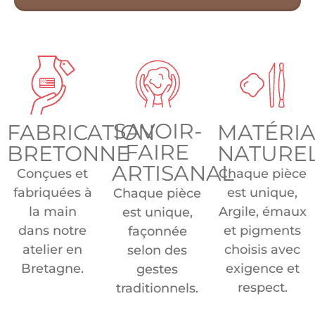
SAVOIR-
FABRICATION
MATÉRI
FAIRE
BRETONNE
NATURE
ARTISANAL
Conçues et
Chaque pièce
fabriquées à
est unique,
Chaque pièce
la main
Argile, émaux
est unique,
dans notre
et pigments
façonnée
atelier en
choisis avec
selon des
Bretagne.
exigence et
gestes
respect.
traditionnels.